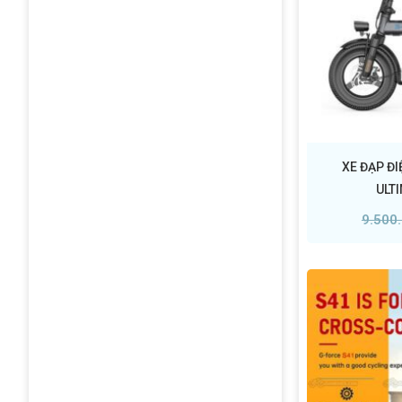
XE ĐẠP Đ
ULT
9.500