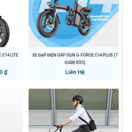
 C14 LITE
XE ĐẠP ĐIỆN GẤP GỌN G-FORCE C14 PLUS (7
GIẢM XÓC)
Liên Hệ
00
₫