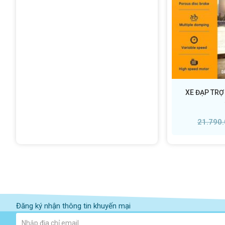
XE ĐẠP TRỢ
21.790
Đăng ký nhận thông tin khuyến mại