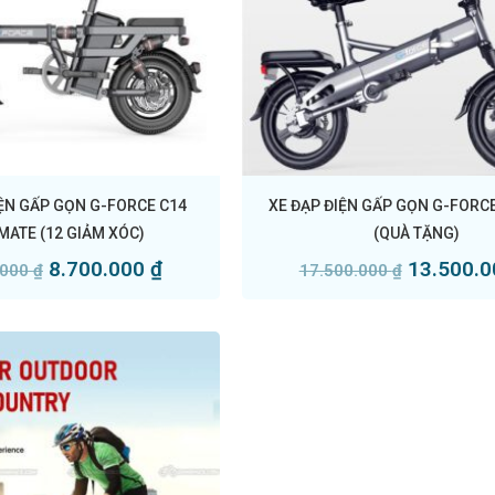
IỆN GẤP GỌN G-FORCE C14
XE ĐẠP ĐIỆN GẤP GỌN G-FORC
IMATE (12 GIẢM XÓC)
(QUÀ TẶNG)
8.700.000
₫
13.500.
.000
₫
17.500.000
₫