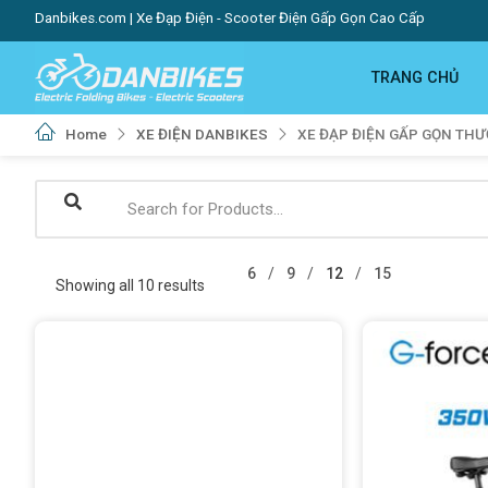
Danbikes.com | Xe Đạp Điện - Scooter Điện Gấp Gọn Cao Cấp
TRANG CHỦ
Home
XE ĐIỆN DANBIKES
XE ĐẠP ĐIỆN GẤP GỌN THƯ
6
9
12
15
Showing all 10 results