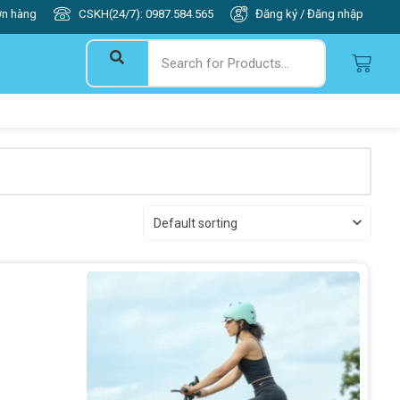
ơn hàng
CSKH(24/7): 0987.584.565
Đăng ký / Đăng nhập