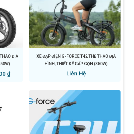
 THAO ĐỊA
XE ĐẠP ĐIỆN G-FORCE T42 THỂ THAO ĐỊA
750W)
HÌNH, THIẾT KẾ GẤP GỌN (350W)
Liên Hệ
000
₫