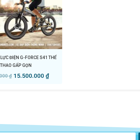
 LỰC ĐIỆN G-FORCE S41 THỂ
THAO GẤP GỌN
15.500.000
₫
.000
₫