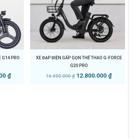
E G14 PRO
XE ĐẠP ĐIỆN GẤP GỌN THỂ THAO G-FORCE
G20 PRO
000
₫
12.800.000
₫
16.000.000
₫