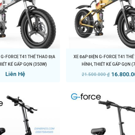
 G-FORCE T41 THỂ THAO ĐỊA
XE ĐẠP ĐIỆN G-FORCE T41 THỂ
HIẾT KẾ GẤP GỌN (350W)
HÌNH, THIẾT KẾ GẤP GỌN (
Liên Hệ
16.800.
21.500.000
₫