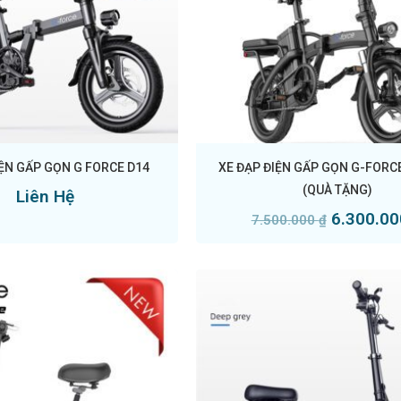
IỆN GẤP GỌN G FORCE D14
XE ĐẠP ĐIỆN GẤP GỌN G-FORCE
(QUÀ TẶNG)
Liên Hệ
6.300.0
7.500.000
₫