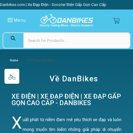
Danbikes.com | Xe Đạp Điện - Scooter Điện Gấp Gọn Cao Cấp
Menu
Home
Giới Thiệu | DanBikes
Về DanBikes
XE ĐIỆN | XE ĐẠP ĐIỆN | XE ĐẠP GẤP
GỌN CAO CẤP - DANBIKES
X
uất phát từ niềm đam mê yêu thích xe đạp và luôn
mong muốn tìm kiếm những giải pháp di chuyển