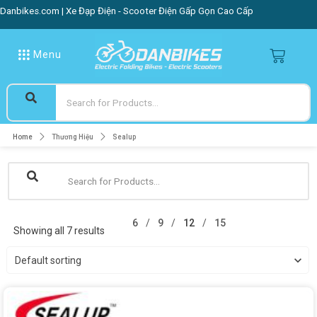
Danbikes.com | Xe Đạp Điện - Scooter Điện Gấp Gọn Cao Cấp
Menu
Home
Thương Hiệu
Sealup
6
9
12
15
Showing all 7 results