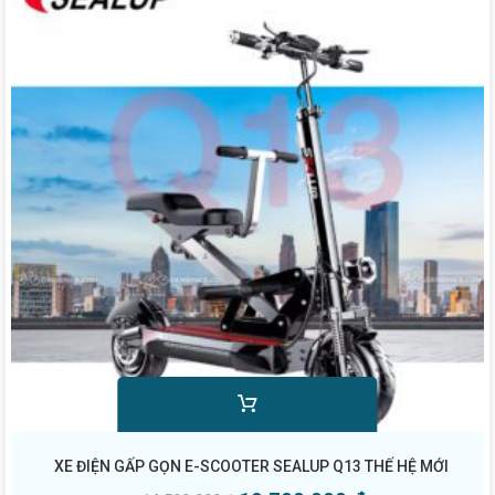
XE ĐIỆN GẤP GỌN E-SCOOTER SEALUP Q13 THẾ HỆ MỚI