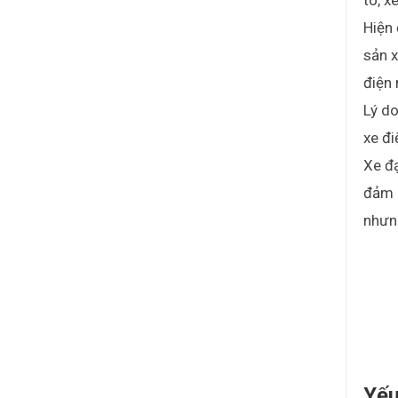
tô, x
Hiện
sản x
điện
Lý do
xe đi
Xe đạ
đảm b
nhưn
Yếu