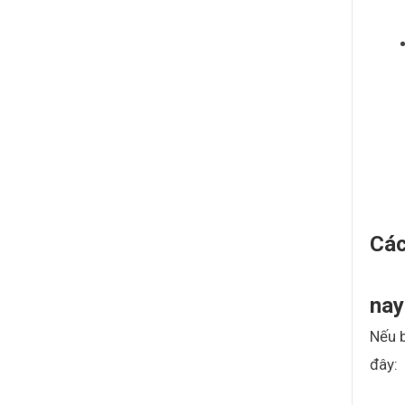
Các
nay
Nếu b
đây: