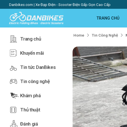
Danbikes.com | Xe Đạp Điện - Scooter Điện Gấp Gọn Cao Cấp
TRANG CHỦ
Home
Tin Công Nghệ
Trang chủ
Khuyến mãi
Tin tức DanBikes
Tin công nghệ
Khám phá
Thủ thuật
Đánh giá