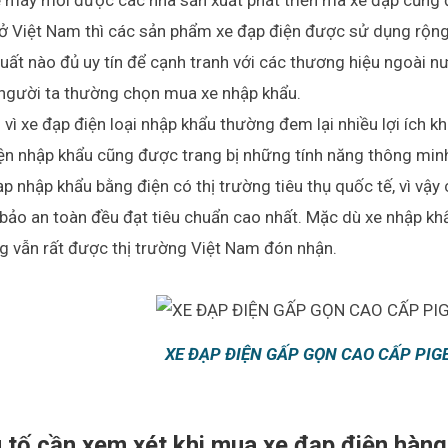
e máy mới được các nhà sản xuất phát triển mà xe đạp cũng đ
 ở Việt Nam thì các sản phẩm xe đạp điện được sử dụng rộn
uất nào đủ uy tín để cạnh tranh với các thương hiệu ngoài nư
 người ta thường chọn mua xe nhập khẩu.
 vì xe đạp điện loại nhập khẩu thường đem lại nhiều lợi ích 
ện nhập khẩu cũng được trang bị những tính năng thông minh
p nhập khẩu bằng điện có thị trường tiêu thụ quốc tế, vì vậy
ảo an toàn đều đạt tiêu chuẩn cao nhất. Mặc dù xe nhập kh
g vẫn rất được thị trường Việt Nam đón nhận.
XE ĐẠP ĐIỆN GẤP GỌN CAO CẤP PIG
 tố cần xem xét khi mua xe đạp điện hàn