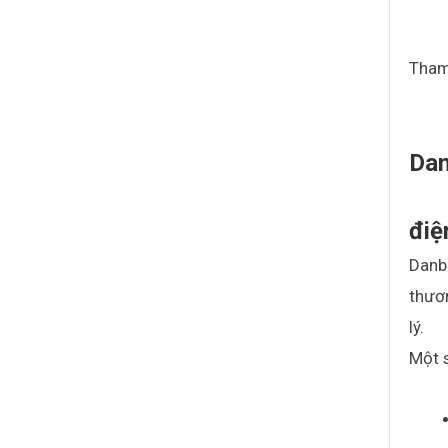
Tham
Dan
điệ
Danb
thươn
lý.
Một s