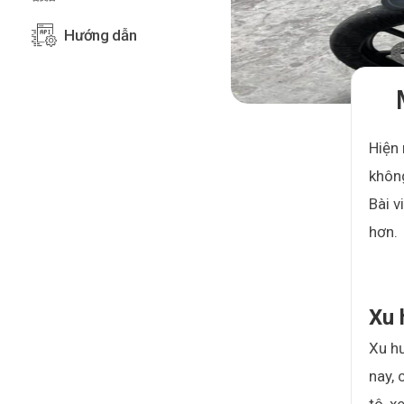
Hướng dẫn
Hiện 
không
Bài v
hơn.
Xu 
Xu hư
nay, 