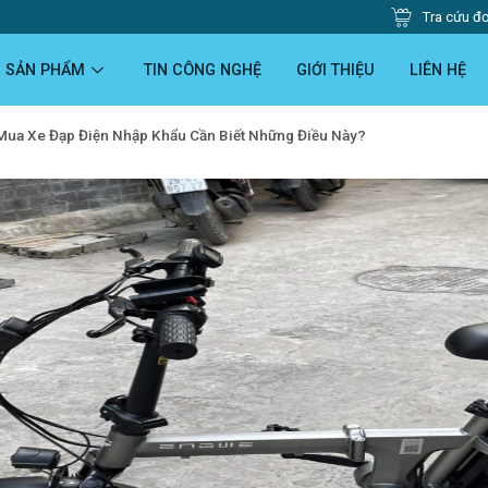
Tra cứu đ
SẢN PHẨM
TIN CÔNG NGHỆ
GIỚI THIỆU
LIÊN HỆ
Mua Xe Đạp Điện Nhập Khẩu Cần Biết Những Điều Này?