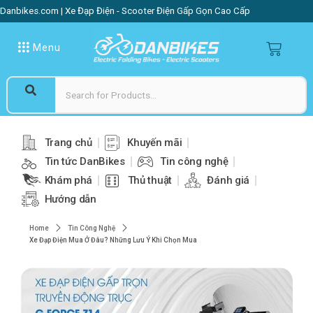
Danbikes.com | Xe Đạp Điện - Scooter Điện Gấp Gọn Cao Cấp
Menu
Trang chủ
Khuyến mãi
Tin tức DanBikes
Tin công nghệ
Khám phá
Thủ thuật
Đánh giá
Hướng dẫn
Home
Tin Công Nghệ
Xe Đạp Điện Mua Ở Đâu? Những Lưu Ý Khi Chọn Mua