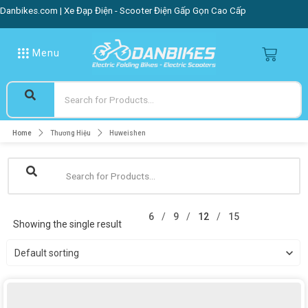
Danbikes.com | Xe Đạp Điện - Scooter Điện Gấp Gọn Cao Cấp
Menu
Home
Thương Hiệu
Huweishen
6
9
12
15
Showing the single result