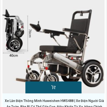
Xe Lăn Điện Thông Minh Huweishen HWS488 | Xe Điện Người Già
An Toàn, Bền Bỉ Có Thể Gấp Gọn, Điều Khiển Từ Xa, Hàng Chính