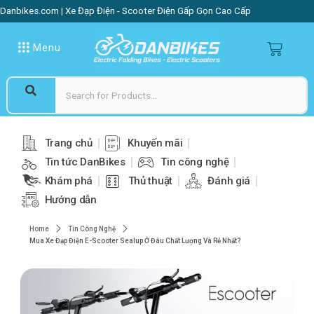
Danbikes.com | Xe Đạp Điện - Scooter Điện Gấp Gọn Cao Cấp
Menu
Trang chủ
Khuyến mãi
Tin tức DanBikes
Tin công nghệ
Khám phá
Thủ thuật
Đánh giá
Hướng dẫn
Home
Tin Công Nghệ
Mua Xe Đạp Điện E-Scooter Sealup Ở Đâu Chất Lượng Và Rẻ Nhất?