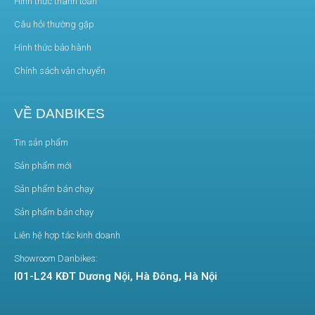
Hình thức thanh toán
Câu hỏi thường gặp
Hình thức bảo hành
Chính sách vận chuyển
VỀ DANBIKES
XE SCOOTER ĐIỆN GẤP GỌN SEALUP Q28
Tin sản phẩm
⚡ Động cơ 1000W – Leo dốc khỏe, tải nặng
không lo
Sản phẩm mới
Xe scooter điện gấp gọn Sealup Q28 sở hữu
động
Sản phẩm bán chạy
cơ công suất lớn 1000W
, cho khả năng
tăng tốc
Sản phẩm bán chạy
nhanh, leo dốc dễ dàng
và chở nặng tới
200kg
.
Đây là một trong những mẫu
xe điện gập mạnh
Liên hệ hợp tác kinh doanh
mẽ nhất hiện nay
.
Showroom Danbikes:
I01-L24 KĐT Dương Nội, Hà Đông, Hà Nội
Tốc độ tối đa lên tới
55km/h
, chạy cực êm –