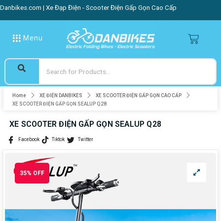
Danbikes.com | Xe Đạp Điện - Scooter Điện Gấp Gọn Cao Cấp
Menu
Home
XE ĐIỆN DANBIKES
XE SCOOTER ĐIỆN GẤP GỌN CAO CẤP
XE SCOOTER ĐIỆN GẤP GỌN SEALUP Q28
XE SCOOTER ĐIỆN GẤP GỌN SEALUP Q28
Facebook
Tiktok
Twitter
35% OFF