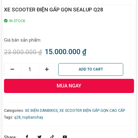
XE SCOOTER ĐIỆN GẤP GỌN SEALUP Q28
IN STOCK
Giá bán sản phẩm:
15.000.000
₫
23.000.000
₫
ADD TO CART
MUA NGAY
Categories:
XE ĐIỆN DANBIKES
,
XE SCOOTER ĐIỆN GẤP GỌN CAO CẤP
Tags:
q28
,
topbanchay
Share: