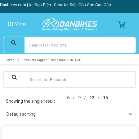
Danbikes.com | Xe Đạp Điện - Scooter Điện Gấp Gọn Cao Cấp
Menu
Home
Products Tagged “Homesheel FTN-T20”
6
9
12
15
Showing the single result