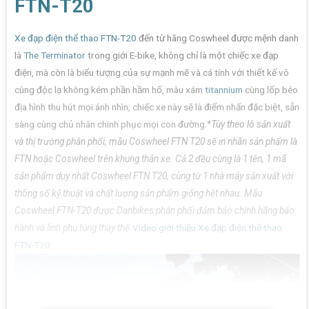
FTN-T20
Xe đạp điện thể thao FTN-T20
đến từ hãng Coswheel được mệnh danh
là
The Terminator
trong giới E-bike, không chỉ là một chiếc xe đạp
điện, mà còn là biểu tượng của sự mạnh mẽ và cá tính với thiết kế vô
cùng độc lạ không kém phần hầm hố, màu xám
titannium
cùng lốp béo
địa hình thu hút mọi ánh nhìn, chiếc xe này sẽ là điểm nhấn đặc biệt, sẵn
sàng cùng chủ nhân chinh phục mọi con đường.
*Tùy theo lô sản xuất
và thị trường phân phối, mẫu Coswheel FTN T20 sẽ in nhãn sản phẩm là
FTN hoặc Coswheel trên khung thân xe. Cả 2 đều cùng là 1 tên, 1 mã
sản phẩm duy nhất Coswheel FTN T20, cùng từ 1 nhà máy sản xuất với
thông số kỹ thuật và chất lượng sản phẩm giống hệt nhau. Mẫu
Coswheel FTN-T20 được Danbikes phân phối đảm bảo chính hãng bảo
hành và linh phụ tùng thay thế.
Video giới thiệu Xe đạp điện thể thao
FTN-T20