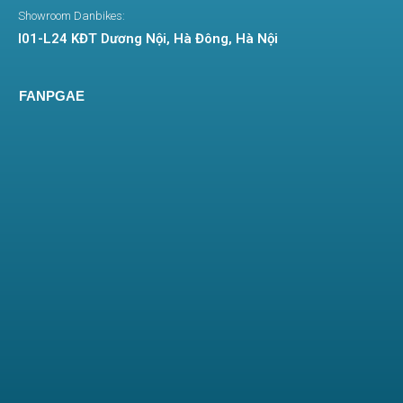
Showroom Danbikes:
I01-L24 KĐT Dương Nội, Hà Đông, Hà Nội
Xe Đạp Điện Thể Thao Coswheel FTN T20
FANPGAE