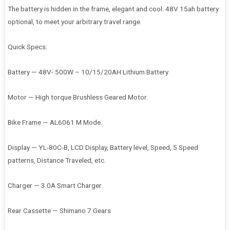
The battery is hidden in the frame, elegant and cool. 48V 15ah battery
optional, to meet your arbitrary travel range.
Quick Specs:
Battery — 48V- 500W – 10/15/20AH Lithium Battery
Motor — High torque Brushless Geared Motor.
Bike Frame — AL6061 M Mode.
Display — YL-80C-B, LCD Display, Battery level, Speed, 5 Speed
patterns, Distance Traveled, etc.
Charger — 3.0A Smart Charger.
Rear Cassette — Shimano 7 Gears