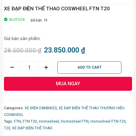
XE ĐẠP ĐIỆN THỂ THAO COSWHEEL FTN T20
IN STOCK
Đã bán: 19
Giá bán sản phẩm:
23.850.000
₫
28.500.000
₫
ADD TO CART
MUA NGAY
Categories:
XE ĐIỆN DANBIKES
,
XE ĐẠP ĐIỆN THỂ THAO THƯƠNG HIỆU
COSWHEEL
Tags:
FTN
,
FTN-T20
,
Homesheel
,
Homesheel FTN
,
Homesheel FTN-T20
,
T20
,
XE ĐẠP ĐIỆN THỂ THAO