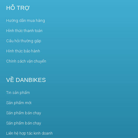
sản phẩm ấn tượng, từ chiều ngang ghi đông đến chiều cao yên xe
HỖ TRỢ
thấp nhất, chiếc xe này thể hiện rõ cá tính và sự tự tin của người điều
Hướng dẫn mua hàng
khiển.
Hình thức thanh toán
Câu hỏi thường gặp
Hình thức bảo hành
Chính sách vận chuyển
VỀ DANBIKES
Tin sản phẩm
Sản phẩm mới
Sản phẩm bán chạy
Sản phẩm bán chạy
Liên hệ hợp tác kinh doanh