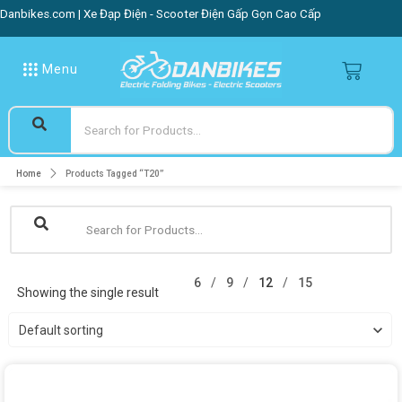
Danbikes.com | Xe Đạp Điện - Scooter Điện Gấp Gọn Cao Cấp
Menu
Home
Products Tagged “T20”
6
9
12
15
Showing the single result